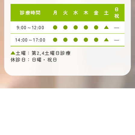
日
診療時間
月
火
水
木
金
土
祝
9:00～12:00
●
●
●
●
●
▲
―
14:00～17:00
●
●
●
●
●
▲
―
▲
土曜：第2,4土曜日診療
休診日：日曜・祝日