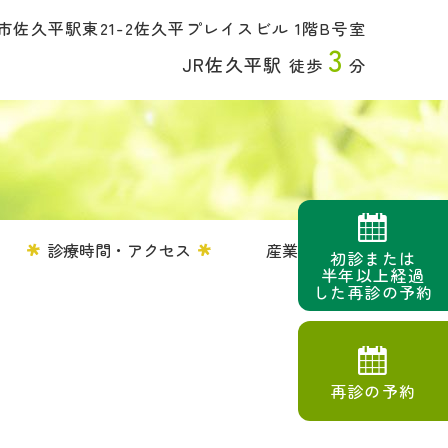
佐久平駅東21-2
佐久平プレイスビル 1階B号室
3
JR佐久平駅
徒歩
分
診療時間・アクセス
産業医
初診または
半年以上経過
した再診の予約
再診の予約