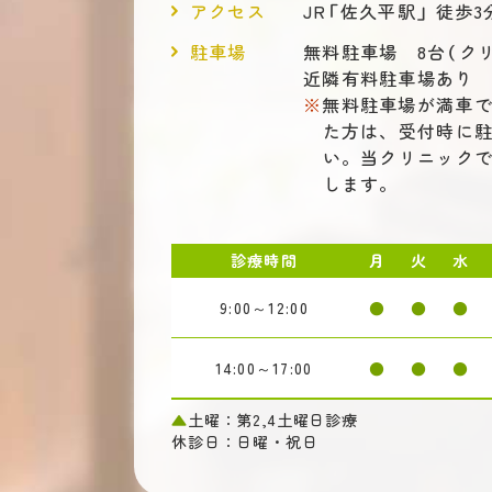
アクセス
JR「佐久平駅」 徒歩3
駐車場
無料駐車場 8台（ク
近隣有料駐車場あり
無料駐車場が満車
た方は、受付時に
い。当クリニックで
します。
診療時間
月
火
水
9:00～12:00
●
●
●
14:00～17:00
●
●
●
▲
土曜：第2,4土曜日診療
休診日：日曜・祝日