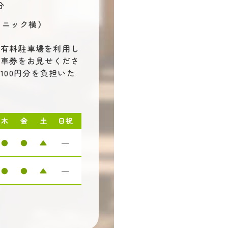
分
リニック横）
で有料駐車場を利用し
駐車券をお見せくださ
100円分を負担いた
木
金
土
日祝
●
●
▲
―
●
●
▲
―