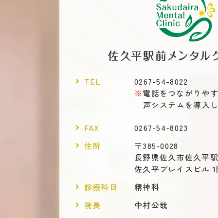
TEL
0267-54-8022
電話をつながりや
声システムを導入
FAX
0267-54-8023
住所
〒385-0028
長野県佐久市佐久平駅東
佐久平プレイスビル 1
診療科目
精神科
院長
中村公哉