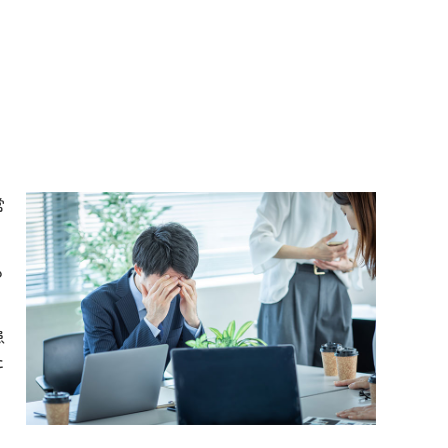
常
も
患
た