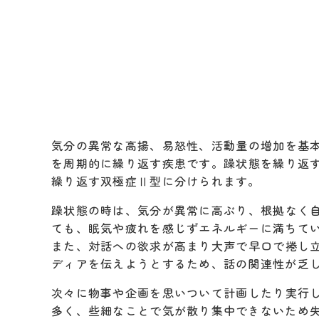
気分の異常な高揚、易怒性、活動量の増加を基
を周期的に繰り返す疾患です。躁状態を繰り返
繰り返す双極症Ⅱ型に分けられます。
躁状態の時は、気分が異常に高ぶり、根拠なく
ても、眠気や疲れを感じずエネルギーに満ちて
また、対話への欲求が高まり大声で早口で捲し
ディアを伝えようとするため、話の関連性が乏
次々に物事や企画を思いついて計画したり実行
多く、些細なことで気が散り集中できないため