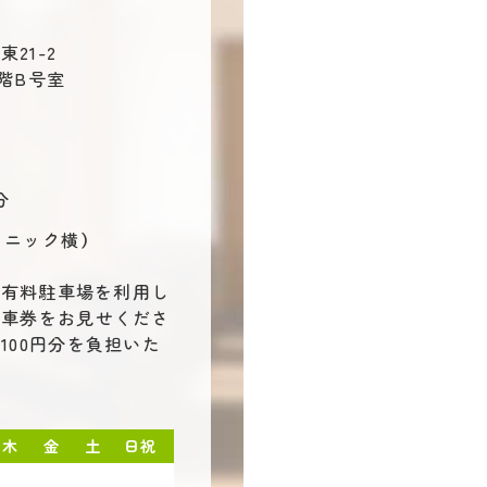
21-2
階B号室
分
リニック横）
で有料駐車場を利用し
駐車券をお見せくださ
100円分を負担いた
木
金
土
日祝