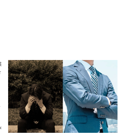
態
を
く
イ
が