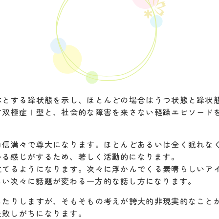
本とする躁状態を示し、ほとんどの場合はうつ状態と躁状
す双極症Ⅰ型と、社会的な障害を来さない軽躁エピソード
自信満々で尊大になります。ほとんどあるいは全く眠れな
いる感じがするため、著しく活動的になります。
立てるようになります。次々に浮かんでくる素晴らしいア
しい次々に話題が変わる一方的な話し方になります。
したりしますが、そもそもの考えが誇大的非現実的なこと
失敗しがちになります。