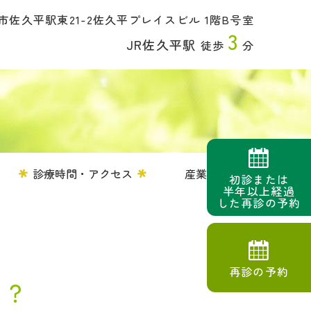
佐久平駅東21-2
佐久平プレイスビル 1階B号室
3
JR佐久平駅
徒歩
分
診療時間・アクセス
産業医
初診または
半年以上経過
した再診の予約
再診の予約
は？