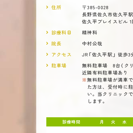
住所
〒385-0028
長野県佐久市佐久平駅東
佐久平プレイスビル 1
診療科目
精神科
院長
中村公哉
アクセス
JR「佐久平駅」 徒歩3
駐車場
無料駐車場 8台（ク
近隣有料駐車場あり
無料駐車場が満車
た方は、受付時に
い。当クリニックで
します。
診療時間
月
火
水